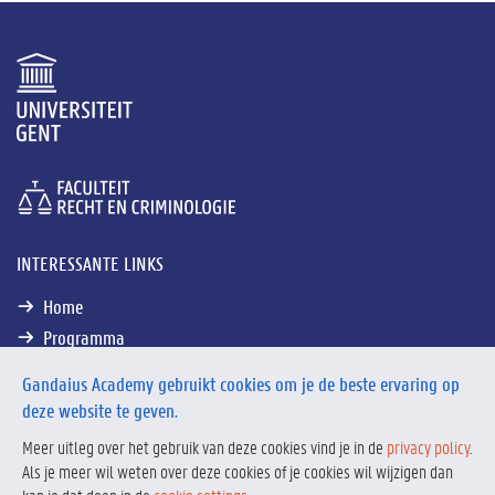
INTERESSANTE LINKS
Home
Programma
Algemene info
Gandaius Academy gebruikt cookies om je de beste ervaring op
deze website te geven.
Meer uitleg over het gebruik van deze cookies vind je in de
privacy policy
.
Als je meer wil weten over deze cookies of je cookies wil wijzigen dan
Privacy
Privacy policy