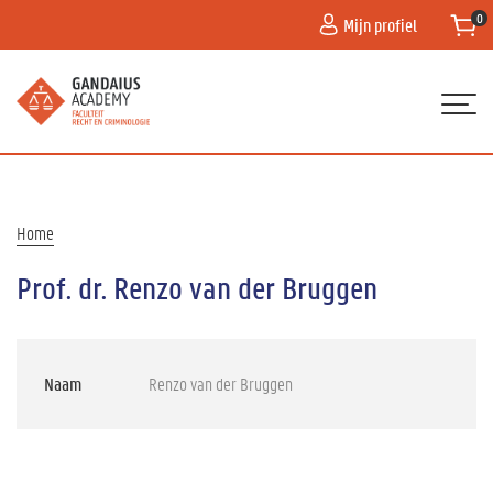
Overslaan
Mijn profiel
en
naar
de
inhoud
gaan
Hoofdnavigatie
HOME
PROGRAMMA
Kruimelpad
Home
CONTACT
Prof. dr. Renzo van der Bruggen
PRAKTISCHE HULP
Naam
Renzo van der Bruggen