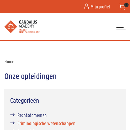
Overslaan
Mijn profiel
en
naar
de
inhoud
gaan
Hoofdnavigatie
HOME
PROGRAMMA
Kruimelpad
Home
CONTACT
Onze opleidingen
PRAKTISCHE HULP
Categorieën
Rechtsdomeinen
Criminologische wetenschappen