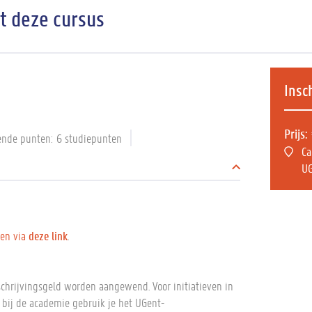
it deze cursus
Insc
Prijs
ende punten
6 studiepunten
Ca
UG
ven via
deze link
.
schrijvingsgeld worden aangewend. Voor initiatieven in
t bij de academie gebruik je het UGent-