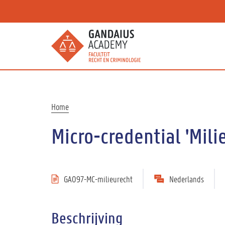
Overslaan
en
naar
de
inhoud
gaan
Kruimelpad
Home
Micro-credential 'Mili
GA097-MC-milieurecht
Nederlands
Beschrijving