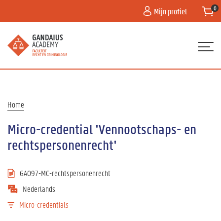
Overslaan
Mijn profiel
en
naar
de
inhoud
gaan
Hoofdnavigatie
HOME
PROGRAMMA
Kruimelpad
Home
CONTACT
Micro-credential 'Vennootschaps- en
PRAKTISCHE HULP
rechtspersonenrecht'
GA097-MC-rechtspersonenrecht
Nederlands
Micro-credentials