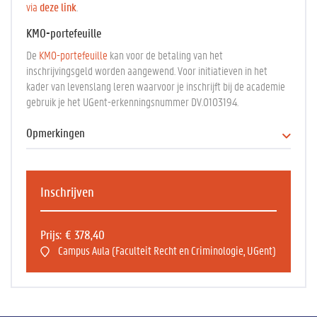
via
deze link
.
KMO-portefeuille
De
KMO-portefeuille
kan voor de betaling van het
inschrijvingsgeld worden aangewend. Voor initiatieven in het
kader van levenslang leren waarvoor je inschrijft bij de academie
gebruik je het UGent-erkenningsnummer DV.O103194.
Opmerkingen
Eindcompetenties:
Kennis hebben van de bronnen van het rechtsdomein
Inschrijven
Kennis hebben van en inzicht hebben in het wezen van de
rechtspersoons- en vertegenwoordigingstechnieken, kennis
Prijs
€ 378,40
hebben van en inzicht hebben in het wezen van beperking van
Campus Aula (Faculteit Recht en Criminologie, UGent)
aansprakelijkheid en van het kapitaalbegrip.
Kennis hebben van en inzicht hebben in de basisbeginselen
inzake het vennootschaps- en verenigingsrecht.